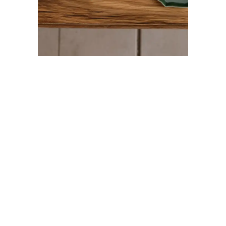
CANDLE + FRİENDS
No. 6 Golden Pumpkint Giant Kibrit Kutusu
₺ 375.00
STOKTA YOK
2000 TL üzeri ücretsiz kargo
5-7 iş gününde teslimat
Ürün Açıklaması