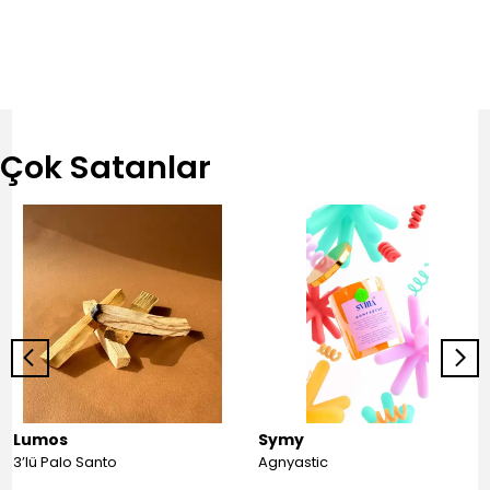
Yorumlar
Bu ürün için henüz yorum yapılmamış.
Çok Satanlar
Lumos
Symy
3’lü Palo Santo
Agnyastic