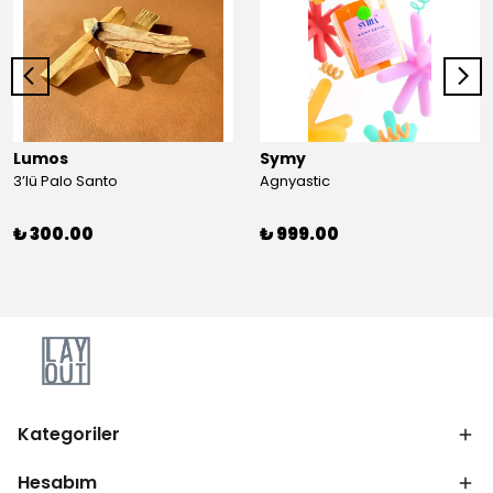
Lumos
Symy
3’lü Palo Santo
Agnyastic
₺ 300.00
₺ 999.00
Kategoriler
Hesabım