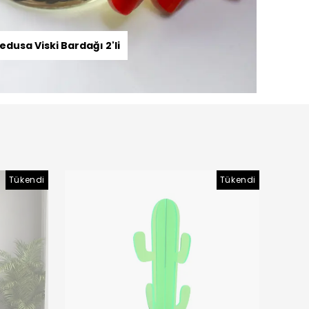
edusa Viski Bardağı 2'li
Tükendi
Tükendi