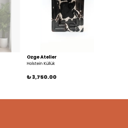
Ozge Atelier
Ozge 
Holstein Küllük
Striped
₺ 3,750.00
₺ 4,