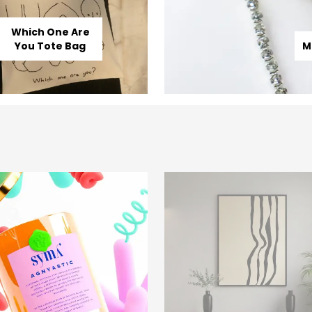
Which One Are
You Tote Bag
M