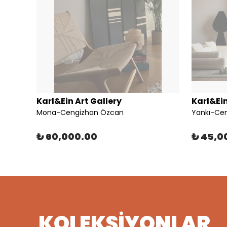
Karl&Ein Art Gallery
Karl&Ein
Muyuku Studio - PERSONAL EMERGENCY CELEBRATION
Mona-Cengizhan Özcan
Yankı-Ce
₺ 60,000.00
₺ 45,0
KOLEKSİYONLAR