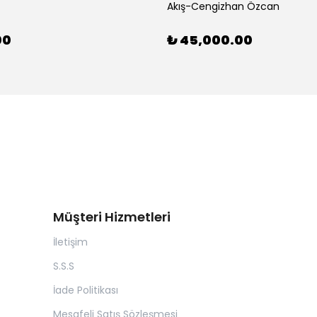
Akış-Cengizhan Özcan
00
₺ 45,000.00
Müşteri Hizmetleri
İletişim
S.S.S
İade Politikası
Mesafeli Satış Sözleşmesi