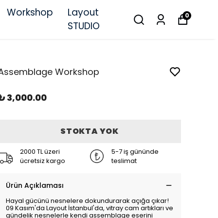
Workshop
Layout
0
STUDIO
Assemblage Workshop
₺ 3,000.00
STOKTA YOK
2000 TL üzeri
5-7 iş gününde
ücretsiz kargo
teslimat
Ürün Açıklaması
Hayal gücünü nesnelere dokundurarak açığa çıkar!
09 Kasım'da Layout İstanbul'da, vitray cam artıkları ve
gündelik nesnelerle kendi assemblage eserini