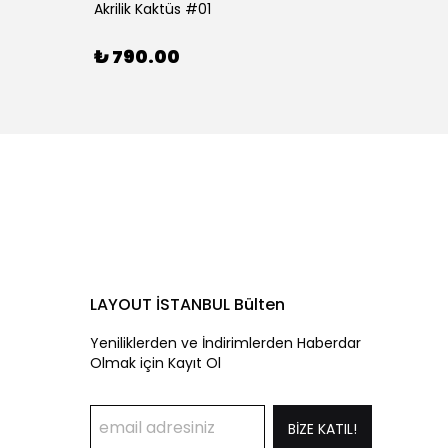
Akrilik Kaktüs #01
Akrilik
₺ 790.00
₺ 79
LAYOUT İSTANBUL Bülten
Yeniliklerden ve İndirimlerden Haberdar
Olmak için Kayıt Ol
BİZE KATIL!