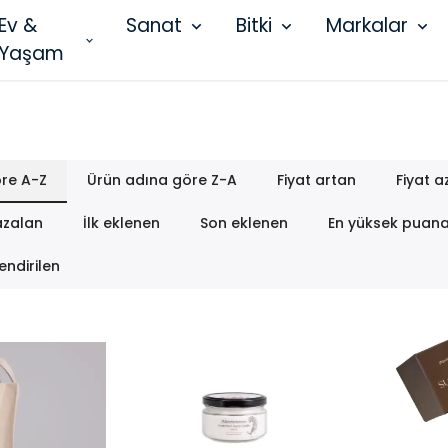
Ev &
Sanat
Bitki
Markalar
Yaşam
re A-Z
Ürün adına göre Z-A
Fiyat artan
Fiyat a
azalan
İlk eklenen
Son eklenen
En yüksek puan
endirilen