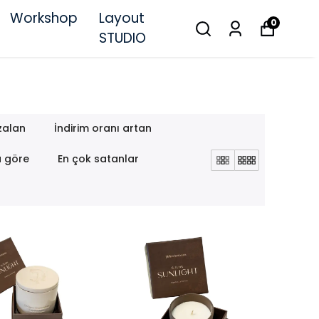
Workshop
Layout
0
STUDIO
zalan
İndirim oranı artan
a göre
En çok satanlar