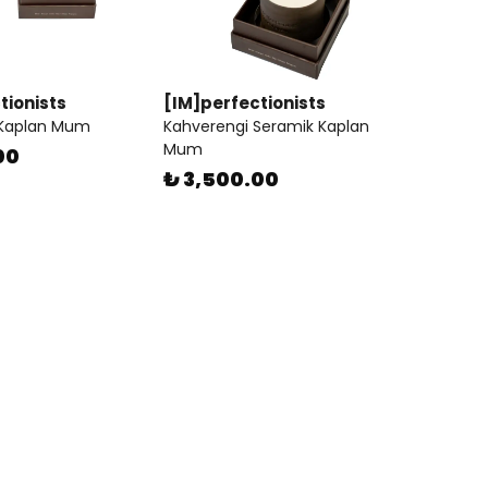
tionists
[IM]perfectionists
 Kaplan Mum
Kahverengi Seramik Kaplan
Mum
00
₺ 3,500.00