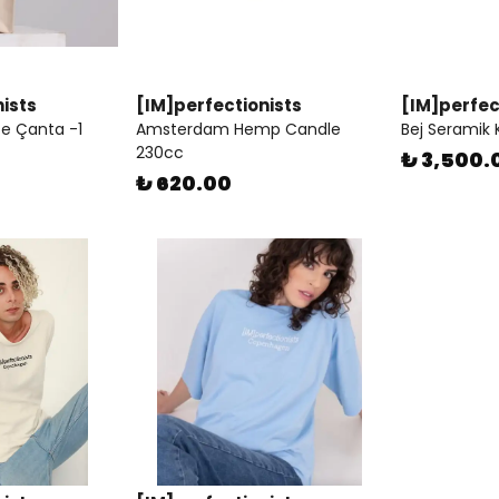
ists
[IM]perfectionists
[IM]perfec
e Çanta -1
Amsterdam Hemp Candle
Bej Seramik
230cc
₺ 3,500.
₺ 620.00