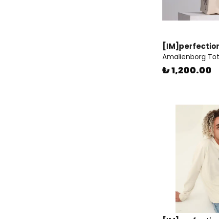
[IM]perfection
Amalienborg Tot
₺ 1,200.00