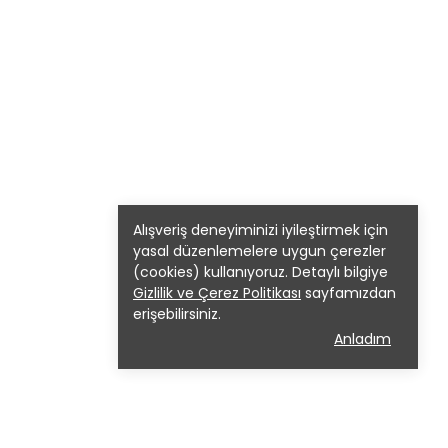
Alışveriş deneyiminizi iyileştirmek için
yasal düzenlemelere uygun çerezler
(cookies) kullanıyoruz. Detaylı bilgiye
Gizlilik ve Çerez Politikası
sayfamızdan
erişebilirsiniz.
Anladım