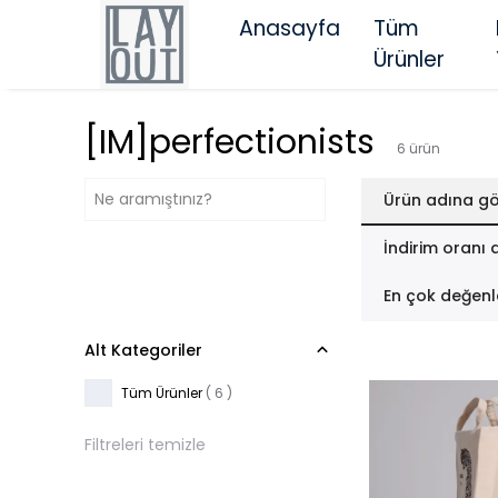
Anasayfa
Tüm
Ürünler
[IM]perfectionists
6
ürün
Ürün adına gö
İndirim oranı 
En çok değenl
Alt Kategoriler
Tüm Ürünler
(
6
)
Filtreleri temizle