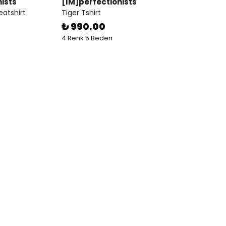
ists
[IM]perfectionists
eatshirt
Tiger Tshirt
₺ 990.00
4 Renk 5 Beden