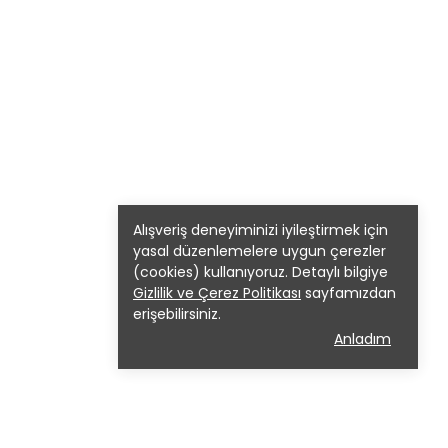
Alışveriş deneyiminizi iyileştirmek için
yasal düzenlemelere uygun çerezler
(cookies) kullanıyoruz. Detaylı bilgiye
Gizlilik ve Çerez Politikası
sayfamızdan
erişebilirsiniz.
Anladım