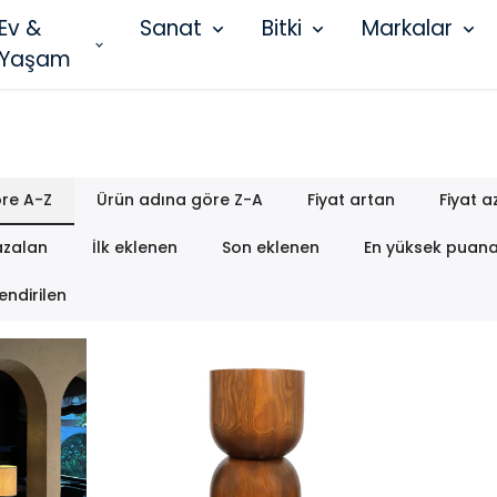
Ev &
Sanat
Bitki
Markalar
Yaşam
re A-Z
Ürün adına göre Z-A
Fiyat artan
Fiyat a
azalan
İlk eklenen
Son eklenen
En yüksek puan
endirilen