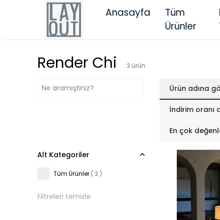
Anasayfa
Tüm
Ürünler
Render Chi
2
ürün
Ürün adına gö
İndirim oranı 
En çok değenl
Alt Kategoriler
Tüm Ürünler
(
2
)
Filtreleri temizle