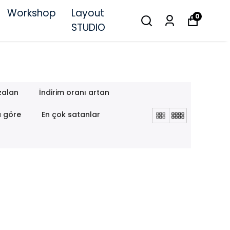
Workshop
Layout
0
STUDIO
zalan
İndirim oranı artan
a göre
En çok satanlar