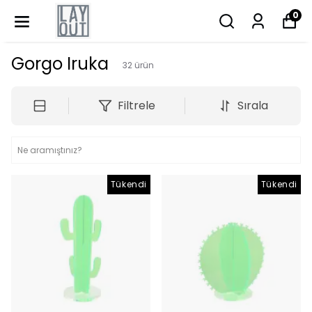
0
Gorgo Iruka
32
ürün
Filtrele
Sırala
Tükendi
Tükendi