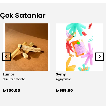
Çok Satanlar
Lumos
Symy
3’lü Palo Santo
Agnyastic
₺ 300.00
₺ 999.00