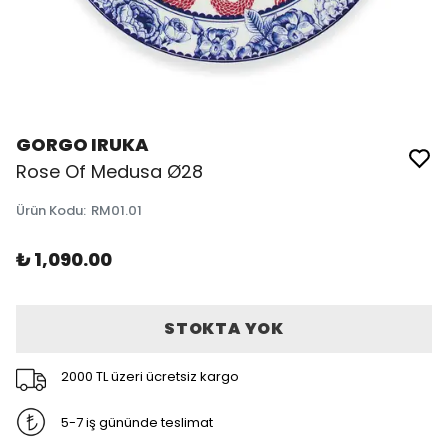
GORGO IRUKA
Rose Of Medusa Ø28
Ürün Kodu
:
RM01.01
₺ 1,090.00
STOKTA YOK
2000 TL üzeri ücretsiz kargo
5-7 iş gününde teslimat