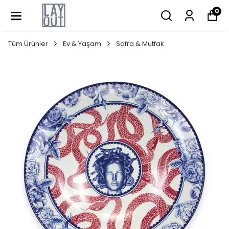
0
Tüm Ürünler
Ev & Yaşam
Sofra & Mutfak