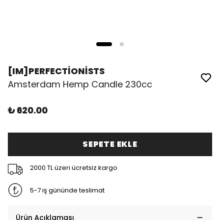
[IM]PERFECTİONİSTS
Amsterdam Hemp Candle 230cc
₺ 620.00
SEPETE EKLE
2000 TL üzeri ücretsiz kargo
5-7 iş gününde teslimat
Ürün Açıklaması