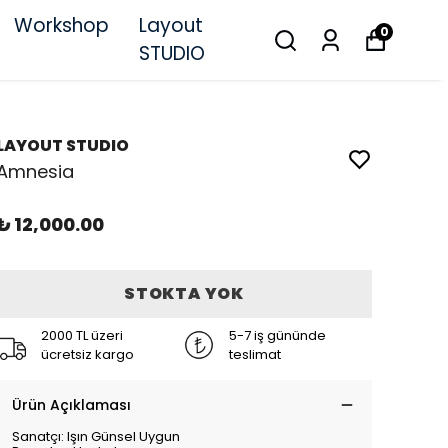
Workshop
Layout
0
STUDIO
LAYOUT STUDIO
Amnesia
₺ 12,000.00
STOKTA YOK
2000 TL üzeri
5-7 iş gününde
ücretsiz kargo
teslimat
Ürün Açıklaması
Sanatçı: Işın Günsel Uygun