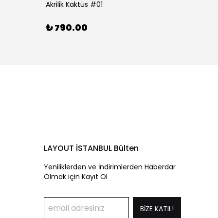
Akrilik Kaktüs #01
Akrilik
₺ 790.00
₺ 79
LAYOUT İSTANBUL Bülten
Yeniliklerden ve İndirimlerden Haberdar
Olmak için Kayıt Ol
BİZE KATIL!