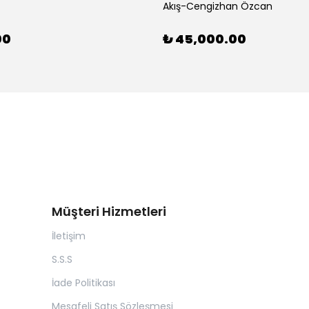
Akış-Cengizhan Özcan
00
₺ 45,000.00
Müşteri Hizmetleri
İletişim
S.S.S
İade Politikası
Mesafeli Satış Sözleşmesi