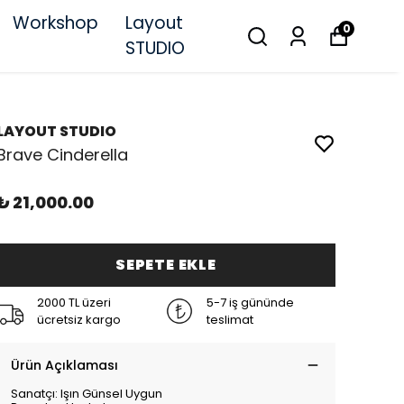
Workshop
Layout
0
STUDIO
LAYOUT STUDIO
Brave Cinderella
₺ 21,000.00
SEPETE EKLE
2000 TL üzeri
5-7 iş gününde
ücretsiz kargo
teslimat
Ürün Açıklaması
Sanatçı: Işın Günsel Uygun