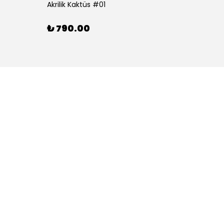
Akrilik Kaktüs #01
Akrilik
₺ 790.00
₺ 79