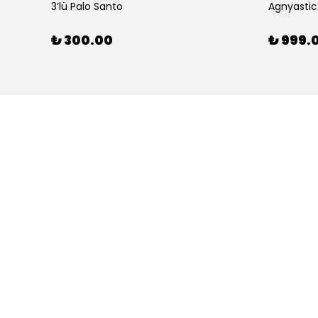
3’lü Palo Santo
Agnyastic
₺ 300.00
₺ 999.