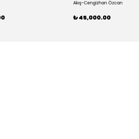
Akış-Cengizhan Özcan
00
₺ 45,000.00