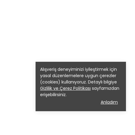
Alışveriş deneyiminizi iyileştirmek için
yasal düzenlemelere uygun çerezler
(cookies) kullanıyoruz. Detaylı bilgiye
Gizlilik ve Çerez Politikası
sayfamızdan
erişebilirsiniz.
Anladım