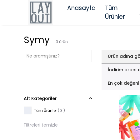
Anasayfa
Tüm
Ürünler
Symy
3
ürün
Ürün adına gö
İndirim oranı 
En çok değenl
Alt Kategoriler
Tüm Ürünler
(
3
)
Filtreleri temizle