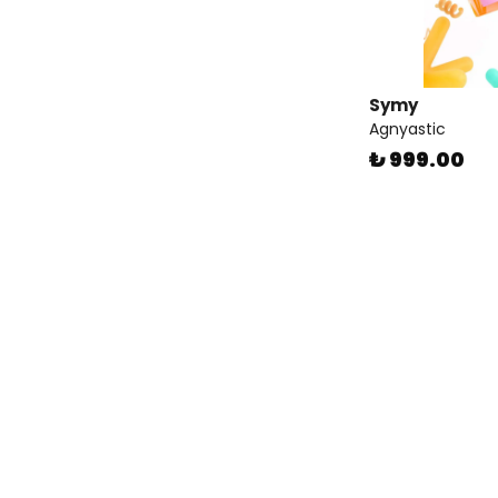
Symy
Agnyastic
₺ 999.00