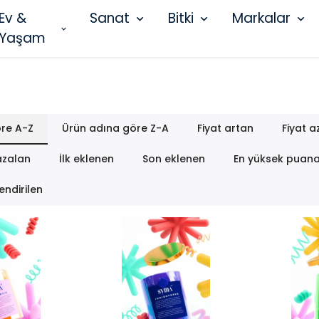
Ev &
Sanat
Bitki
Markalar
Yaşam
re A-Z
Ürün adına göre Z-A
Fiyat artan
Fiyat a
azalan
İlk eklenen
Son eklenen
En yüksek puan
endirilen