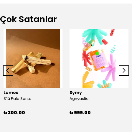
Çok Satanlar
Lumos
Symy
3’lü Palo Santo
Agnyastic
₺ 300.00
₺ 999.00