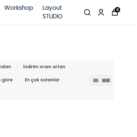
Workshop
Layout
0
STUDIO
zalan
İndirim oranı artan
a göre
En çok satanlar