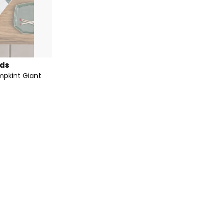
nds
mpkint Giant