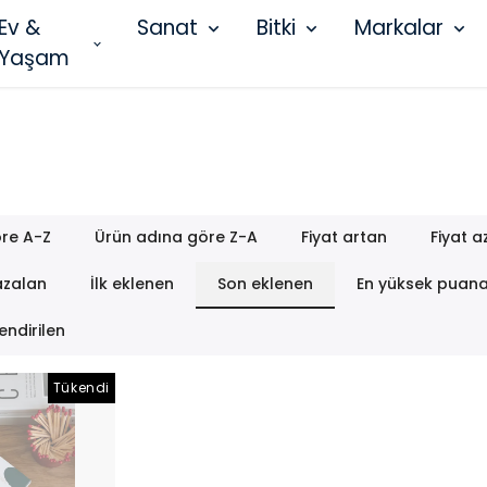
Ev &
Sanat
Bitki
Markalar
Yaşam
re A-Z
Ürün adına göre Z-A
Fiyat artan
Fiyat a
azalan
İlk eklenen
Son eklenen
En yüksek puan
endirilen
Tükendi