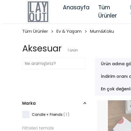
Anasayfa
Tüm
Ürünler
Tüm Ürünler
Ev & Yaşam
Mum&Koku
Aksesuar
1
ürün
Ürün adına gö
İndirim oranı 
En çok değenl
Marka
Candle + Friends
( 1 )
Filtreleri temizle