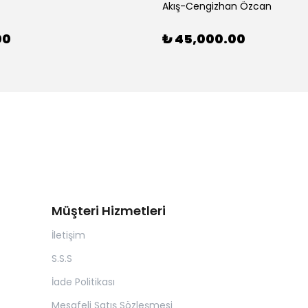
Akış-Cengizhan Özcan
00
₺ 45,000.00
Müşteri Hizmetleri
İletişim
S.S.S
İade Politikası
Mesafeli Satış Sözleşmesi