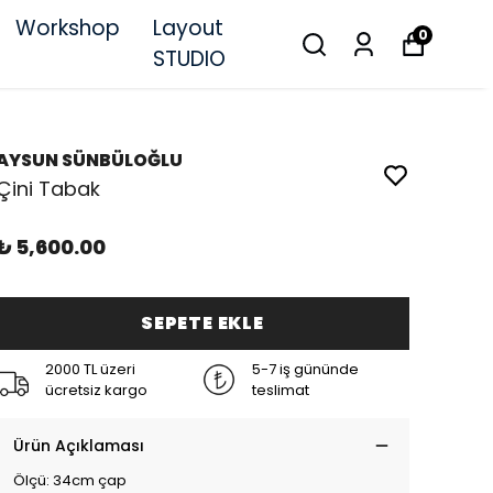
Workshop
Layout
0
STUDIO
AYSUN SÜNBÜLOĞLU
Çini Tabak
₺ 5,600.00
SEPETE EKLE
2000 TL üzeri
5-7 iş gününde
ücretsiz kargo
teslimat
Ürün Açıklaması
Ölçü: 34cm çap