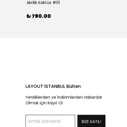
Akrilik Kaktüs #01
Akrilik
₺ 790.00
₺ 79
LAYOUT İSTANBUL Bülten
Yeniliklerden ve İndirimlerden Haberdar
Olmak için Kayıt Ol
BİZE KATIL!