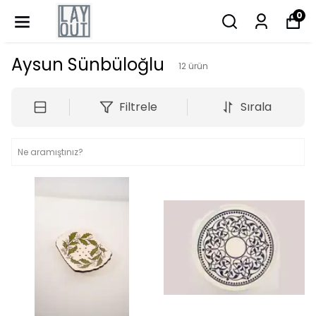
0
Aysun Sünbüloğlu
12
ürün
Filtrele
Sırala