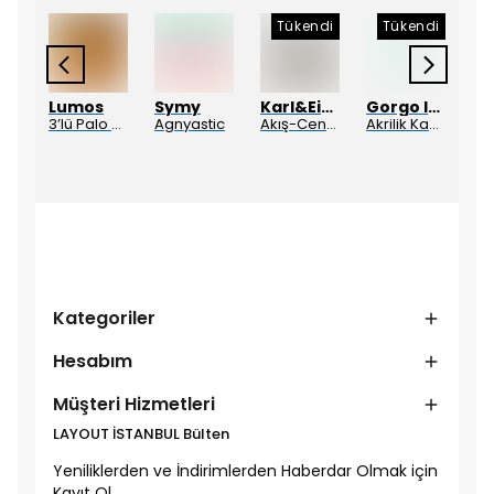
Tükendi
Tükendi
Pelin Karakaş Ceramic Studio
Lumos
Symy
Karl&Ein Art Gallery
Gorgo Iruka
Bubble Choc Cup
3’lü Palo Santo
Agnyastic
Akış-Cengizhan Özcan
Akrilik Kaktüs #01
Kategoriler
Hesabım
Müşteri Hizmetleri
LAYOUT İSTANBUL Bülten
Yeniliklerden ve İndirimlerden Haberdar Olmak için
Kayıt Ol