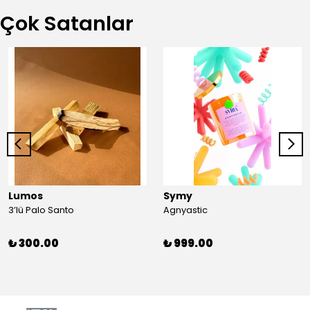
Çok Satanlar
Lumos
Symy
3’lü Palo Santo
Agnyastic
₺ 300.00
₺ 999.00