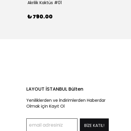
Akrilik Kaktüs #01
Akrilik
₺ 790.00
₺ 79
LAYOUT İSTANBUL Bülten
Yeniliklerden ve İndirimlerden Haberdar
Olmak için Kayıt Ol
BİZE KATIL!