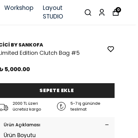
Workshop
Layout
0
STUDIO
CİCİ BY SANKOFA
Limited Edition Clutch Bag #5
₺ 5,000.00
SEPETE EKLE
2000 TL üzeri
5-7 iş gününde
ücretsiz kargo
teslimat
Ürün Açıklaması
Ürün Boyutu