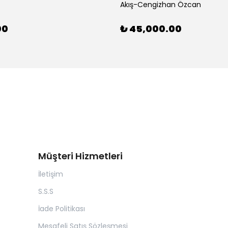
Akış-Cengizhan Özcan
00
₺ 45,000.00
Müşteri Hizmetleri
İletişim
S.S.S
İade Politikası
Mesafeli Satış Sözleşmesi